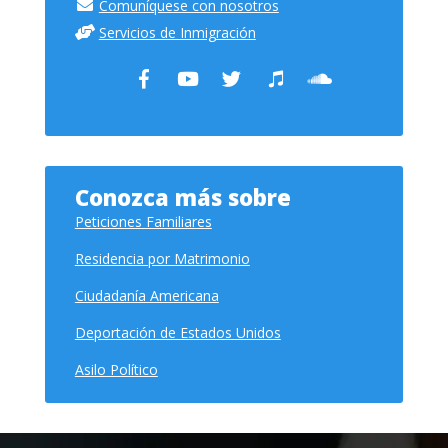
Comuníquese con nosotros
Servicios de Inmigración
Conozca más sobre
Peticiones Familiares
Residencia por Matrimonio
Ciudadanía Americana
Deportación de Estados Unidos
Asilo Político