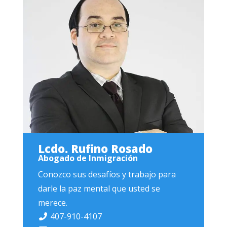
Lcdo. Rufino Rosado
Abogado de Inmigración
Conozco sus desafíos y trabajo para
darle la paz mental que usted se
merece.
407-910-4107